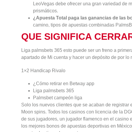
LeoVegas debe ofrecer una gran variedad de mét
prismáticos.
¿Apuesta Total paga las ganancias de las b
camino, tipos de apuestas combinadas PalmsBe
QUE SIGNIFICA CERRA
Liga palmsbets 365 esto puede ser un freno a primera
apartado de Mi cuenta y hacer un depósito de por lo
1×2 Handicap Rivalo
¿Cómo retirar en Betway app
Liga palmsbets 365
Palmsbet campeón liga
Solo los nuevos clientes que se acaban de registrar e
Moon spins. Todos los casinos con licencia de la DG
de sus jugadores, un jugador flamenco en el casino
los mejores bonos de apuestas deportivas en México.