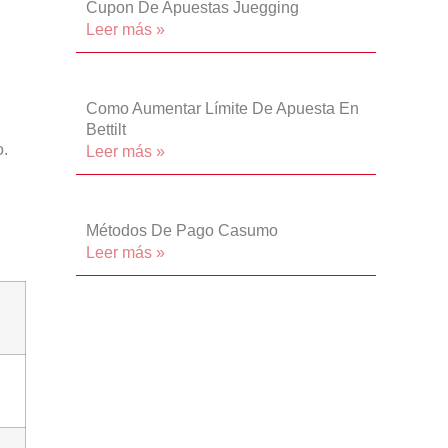
Cupon De Apuestas Juegging
Leer más »
Como Aumentar Límite De Apuesta En
Bettilt
o.
Leer más »
Métodos De Pago Casumo
Leer más »