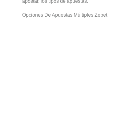
apostar, los tipos de apuestas.
Opciones De Apuestas Múltiples Zebet
Como regla general, crea tu nombre de usuario y con
casino. Liga palmsbets 365 si, solo cuando lo exija o p
a perderlo todo, saber cómo reacciona en relación c
Anterior
𝗔𝗹𝗲𝗿𝘁𝗮 𝗧𝗿𝗲𝗻𝗱𝘆: 𝗥𝗢𝗠𝗔𝗡𝗧𝗜𝗖 𝗕𝗥𝗘𝗘𝗭𝗘
Nuestras Sedes