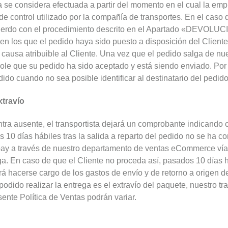
 se considera efectuada a partir del momento en el cual la emp
 de control utilizado por la compañía de transportes. En el caso
uerdo con el procedimiento descrito en el Apartado «DEVOLUCI
en los que el pedido haya sido puesto a disposición del Cliente
ausa atribuible al Cliente. Una vez que el pedido salga de nues
ndole que su pedido ha sido aceptado y está siendo enviado. Po
do cuando no sea posible identificar al destinatario del pedido
xtravío
ntra ausente, el transportista dejará un comprobante indicando
0 días hábiles tras la salida a reparto del pedido no se ha con
bay a través de nuestro departamento de ventas eCommerce ví
ga. En caso de que el Cliente no proceda así, pasados 10 días h
á hacerse cargo de los gastos de envío y de retorno a origen d
odido realizar la entrega es el extravío del paquete, nuestro tra
sente Política de Ventas podrán variar.