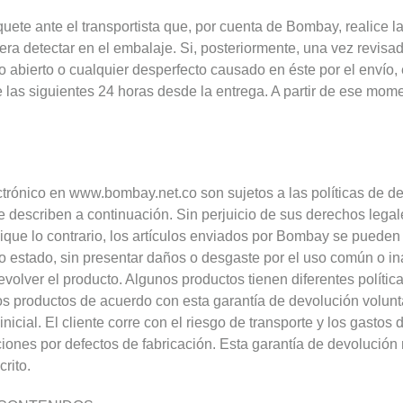
ete ante el transportista que, por cuenta de Bombay, realice la
 detectar en el embalaje. Si, posteriormente, una vez revisado
ido abierto o cualquier desperfecto causado en éste por el enví
 las siguientes 24 horas desde la entrega. A partir de ese mom
ctrónico en www.bombay.net.co son sujetos a las políticas de
e describen a continuación. Sin perjuicio de sus derechos legal
dique lo contrario, los artículos enviados por Bombay se pueden 
to estado, sin presentar daños o desgaste por el uso común o 
volver el producto. Algunos productos tienen diferentes polític
os productos de acuerdo con esta garantía de devolución volunta
icial. El cliente corre con el riesgo de transporte y los gastos
nes por defectos de fabricación. Esta garantía de devolución no
rito.