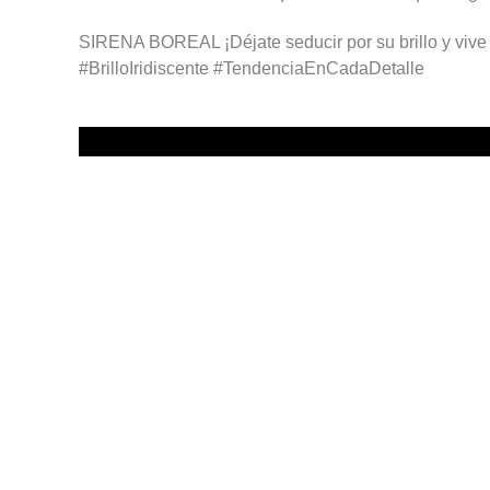
SIRENA BOREAL ¡Déjate seducir por su brillo y vive
#BrilloIridiscente #TendenciaEnCadaDetalle
Anterior
𝗔𝗹𝗲𝗿𝘁𝗮 𝗧𝗿𝗲𝗻𝗱𝘆: 𝗗𝗘𝗡𝗜𝗠 𝗖𝗥𝗨𝗦𝗛