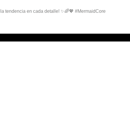
 la tendencia en cada detalle! ✨🌈💖 #MermaidCore
Siguiente
Tendencias Navidad 2023