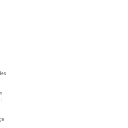
les
ón
l
ige